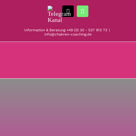
Zum
Telegram
Inhalt
E-
WhatsApp
Kanal
springen
Mail
Information & Beratung
+49 (0) 30 - 537 913 73
|
info@chakren-coaching.de