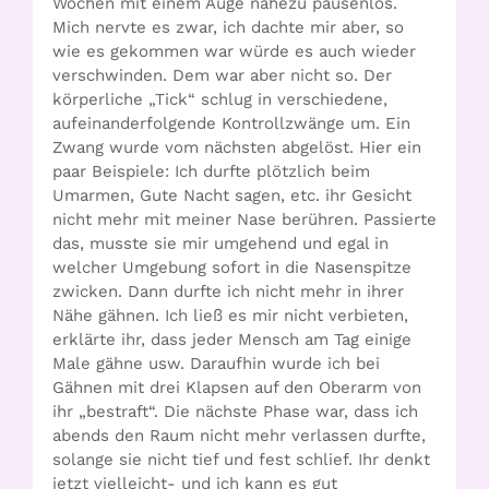
Wochen mit einem Auge nahezu pausenlos.
Mich nervte es zwar, ich dachte mir aber, so
wie es gekommen war würde es auch wieder
verschwinden. Dem war aber nicht so. Der
körperliche „Tick“ schlug in verschiedene,
aufeinanderfolgende Kontrollzwänge um. Ein
Zwang wurde vom nächsten abgelöst. Hier ein
paar Beispiele: Ich durfte plötzlich beim
Umarmen, Gute Nacht sagen, etc. ihr Gesicht
nicht mehr mit meiner Nase berühren. Passierte
das, musste sie mir umgehend und egal in
welcher Umgebung sofort in die Nasenspitze
zwicken. Dann durfte ich nicht mehr in ihrer
Nähe gähnen. Ich ließ es mir nicht verbieten,
erklärte ihr, dass jeder Mensch am Tag einige
Male gähne usw. Daraufhin wurde ich bei
Gähnen mit drei Klapsen auf den Oberarm von
ihr „bestraft“. Die nächste Phase war, dass ich
abends den Raum nicht mehr verlassen durfte,
solange sie nicht tief und fest schlief. Ihr denkt
jetzt vielleicht- und ich kann es gut