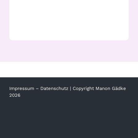
Yellow Cowslip Orchid
Impressum
–
Datenschutz
| Copyright Manon Gädke
2026