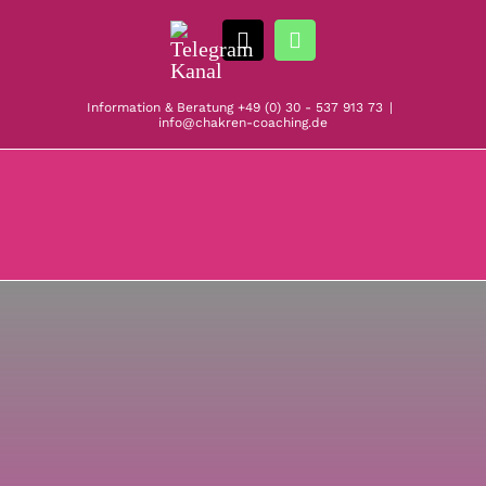
Zum
Telegram
Inhalt
E-
WhatsApp
Kanal
springen
Mail
Information & Beratung
+49 (0) 30 - 537 913 73
|
info@chakren-coaching.de