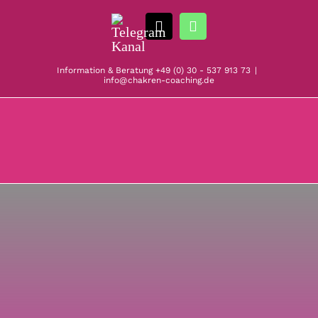
Zum
Telegram
Inhalt
E-
WhatsApp
Kanal
springen
Mail
Information & Beratung
+49 (0) 30 - 537 913 73
|
info@chakren-coaching.de