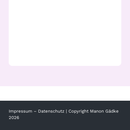
Wisteria
Yellow Cowslip Orchid
Impressum
–
Datenschutz
| Copyright Manon Gädke
2026