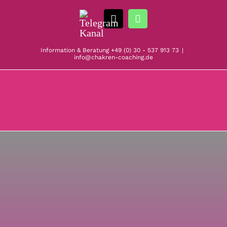
Zum
Telegram
Inhalt
E-
WhatsApp
Kanal
springen
Mail
Information & Beratung
+49 (0) 30 - 537 913 73
|
info@chakren-coaching.de