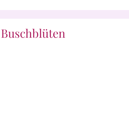
n Buschblüten
elsword
Autumn Leaves
y Goat Plum
Black eyed Susan