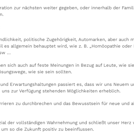
ation zur nächsten weiter gegeben, oder innerhalb der Famili
n.
:
dlichkeit, politische Zugehörigkeit, Automarken, aber auch 
il es allgemein behauptet wird, wie z. B. „Homöopathie oder B
 usw …
hen sich auch auf feste Meinungen in Bezug auf Leute, wie s
ösungswege, wie sie sein sollten.
 und Erwartungshaltungen passiert es, dass wir uns Neuem u
n uns zur Verfügung stehenden Möglichkeiten erheblich.
rrieren zu durchbrechen und das Bewusstsein für neue und al
zial der vollständigen Wahrnehmung und schließt unser Herz wi
um so die Zukunft positiv zu beeinflussen.