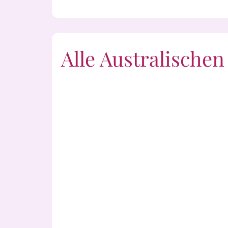
Alle Australische
Alpine Mint Bush
Ang
Bauhinia
Bill