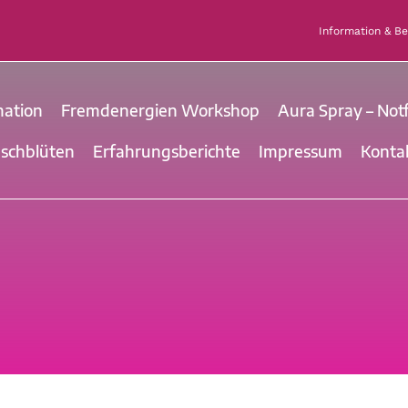
Information & B
mation
Fremdenergien Workshop
Aura Spray – Notf
uschblüten
Erfahrungsberichte
Impressum
Konta