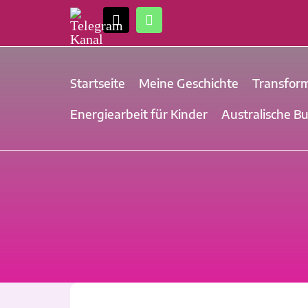
Zum
Telegram
E-
WhatsApp
Inhalt
Kanal
Mail
springen
Startseite
Meine Geschichte
Transfor
Energiearbeit für Kinder
Australische B