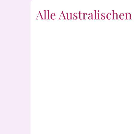
Alle Australische
Alpine Mint Bush
Ang
Bauhinia
Bill
Boab
Boro