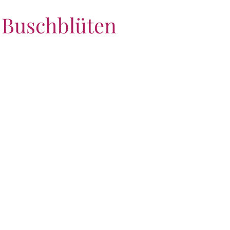
n Buschblüten
elsword
Autumn Leaves
y Goat Plum
Black eyed Susan
nia
Bottlebrush