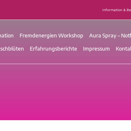
Information & B
mation
Fremdenergien Workshop
Aura Spray – Notf
uschblüten
Erfahrungsberichte
Impressum
Konta