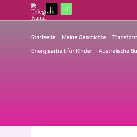
Zum
Telegram
E-
WhatsApp
Inhalt
Kanal
Mail
springen
Startseite
Meine Geschichte
Transfor
Energiearbeit für Kinder
Australische B